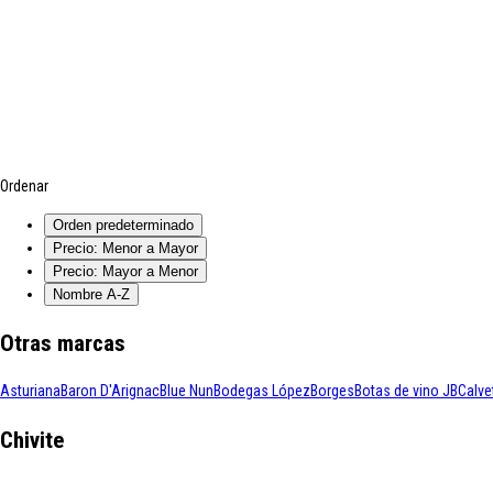
Ordenar
Orden predeterminado
Precio: Menor a Mayor
Precio: Mayor a Menor
Nombre A-Z
Otras marcas
Asturiana
Baron D'Arignac
Blue Nun
Bodegas López
Borges
Botas de vino JB
Calve
Chivite