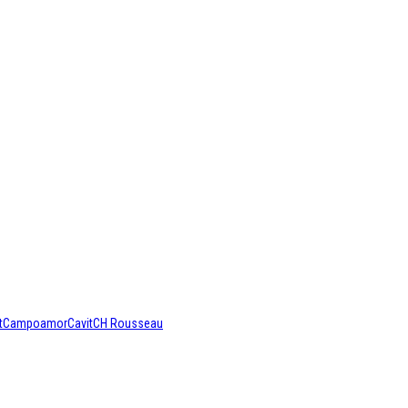
t
Campoamor
Cavit
CH Rousseau