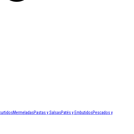
curtidos
Mermeladas
Pastas y Salsas
Patés y Embutidos
Pescados y