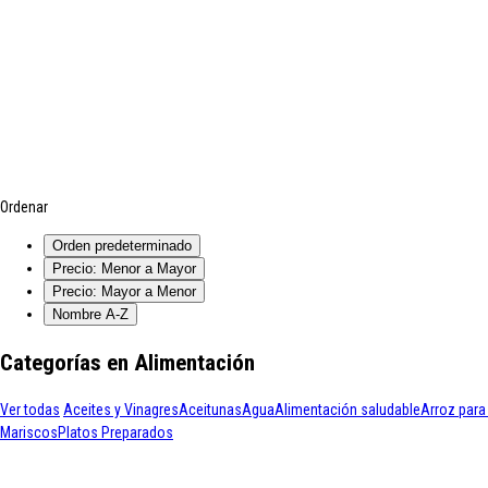
Ordenar
Orden predeterminado
Precio: Menor a Mayor
Precio: Mayor a Menor
Nombre A-Z
Categorías en Alimentación
Ver todas
Aceites y Vinagres
Aceitunas
Agua
Alimentación saludable
Arroz para
Mariscos
Platos Preparados