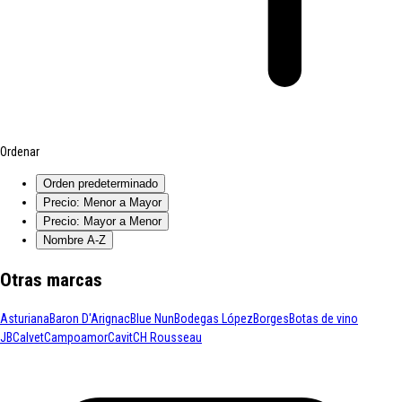
Ordenar
Orden predeterminado
Precio: Menor a Mayor
Precio: Mayor a Menor
Nombre A-Z
Otras marcas
Asturiana
Baron D'Arignac
Blue Nun
Bodegas López
Borges
Botas de vino
JB
Calvet
Campoamor
Cavit
CH Rousseau