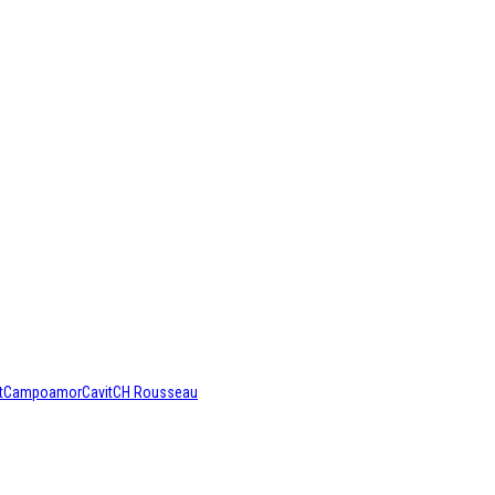
t
Campoamor
Cavit
CH Rousseau