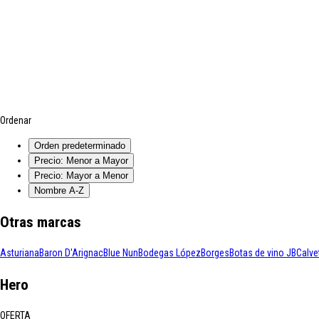
Ordenar
Orden predeterminado
Precio: Menor a Mayor
Precio: Mayor a Menor
Nombre A-Z
Otras marcas
Asturiana
Baron D'Arignac
Blue Nun
Bodegas López
Borges
Botas de vino JB
Calve
Hero
OFERTA