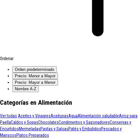
Ordenar
Orden predeterminado
Precio: Menor a Mayor
Precio: Mayor a Menor
Nombre A-Z
Categorías en Alimentación
Ver todas
Aceites y Vinagres
Aceitunas
Agua
Alimentación saludable
Arroz para
Paella
Caldos y Sopas
Chocolates
Condimentos y Sazonadores
Conservas y
Encurtidos
Mermeladas
Pastas y Salsas
Patés y Embutidos
Pescados y
Mariscos
Platos Preparados