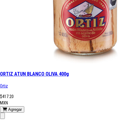
ORTIZ ATUN BLANCO OLIVA 400g
Ortiz
$417.20
MXN
Agregar