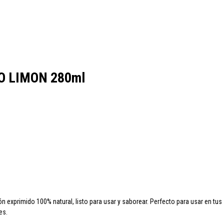
cao
Colavita
Condes de Albarei
Cristal
Diat Radisson
Dubonnet
 LIMON 280ml
oqueta
Ruavieja
Russian Standard
Viña Los Boldos
món exprimido
100% natural
, listo para usar y saborear.
Perfecto para usar en tus
es.