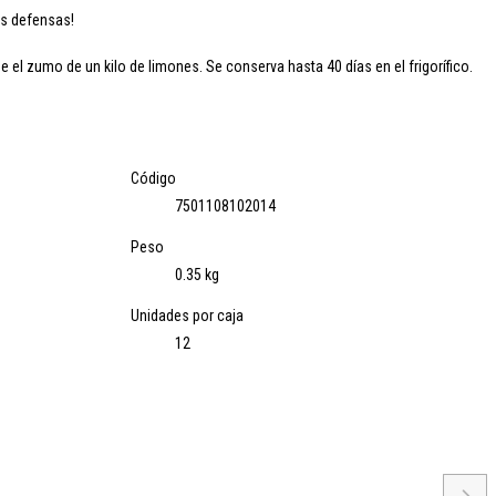
us defensas!
ne
el zumo de un kilo de limones
. Se conserva hasta 40 días en el frigorífico.
Código
7501108102014
Peso
0.35 kg
Unidades por caja
12