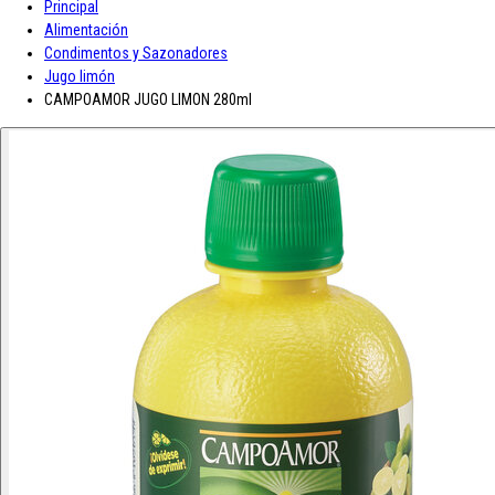
Principal
A-D
Alimentación
Condimentos y Sazonadores
Asturiana
Baron D'Arignac
Blue Nun
Bodegas López
Borges
Botas de
Jugo limón
E-L
CAMPOAMOR JUGO LIMON 280ml
Enate
Gaitero
Gallina Blanca
Gallo
Grand Sud
Hero
Jolca
Lolea
M-R
Maison Castel
Mar de Frades
Mc Harrison
Miró
Nozeco
Ortiz
Paelle
S-Z
Saffroman
Sandeman
Santa Julia
Santiveri
Sisca
Solan de Cabras
So