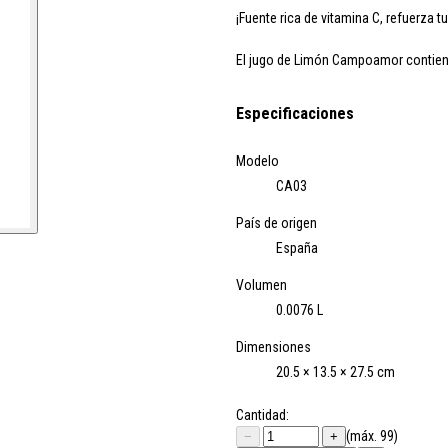
¡Fuente rica de
vitamina C
, refuerza t
El jugo de Limón Campoamor contie
Especificaciones
Modelo
CA03
País de origen
España
Volumen
0.0076 L
Dimensiones
20.5 × 13.5 × 27.5 cm
Cantidad:
(máx. 99)
−
+