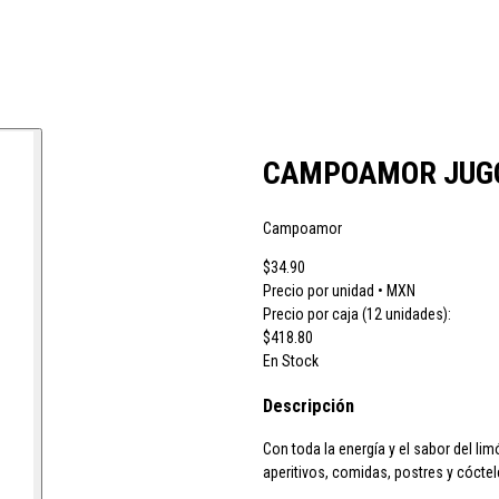
 vino JB
CH Rousseau
Calvet
Campoamor
Cavit
Chivite
Cidacos
Cola
CAMPOAMOR JUGO
Campoamor
ras El Cid
Peskera
Peñascal
Pommery
Prado Vega
Ramón Bilbao
R
$34.90
Precio por unidad • MXN
Precio por caja (12 unidades):
larina
Suze
Tarradellas
Tom Cherry
Trabanco
Villa Massa
Vivaldi
$418.80
En Stock
Descripción
Con toda la energía y el sabor del li
aperitivos, comidas, postres y cóctel