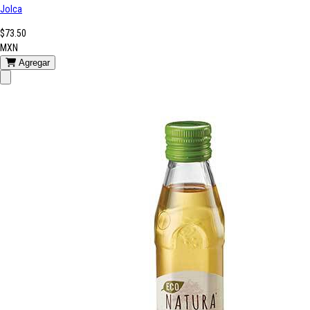
Jolca
$73.50
MXN
Agregar