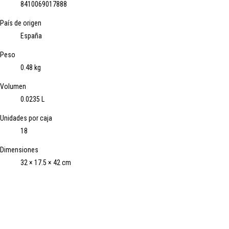
8410069017888
País de origen
España
Peso
0.48 kg
Volumen
0.0235 L
Unidades por caja
18
Dimensiones
32 × 17.5 × 42 cm