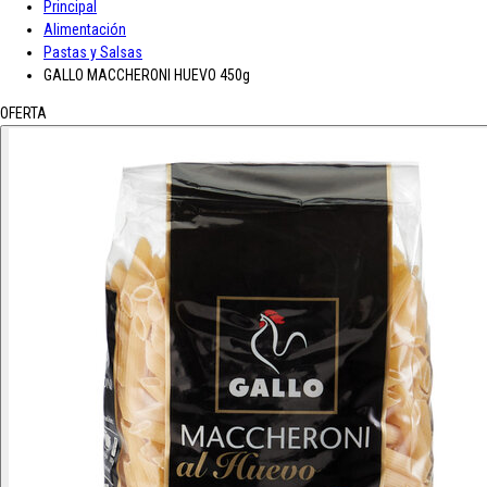
Principal
A-D
Alimentación
Pastas y Salsas
Asturiana
Baron D'Arignac
Blue Nun
Bodegas López
Borges
Botas de
GALLO MACCHERONI HUEVO 450g
vino JB
CH Rousseau
Calvet
Campoamor
Cavit
Chivite
Cidacos
Colacao
Colavita
Condes de Albarei
Cristal
Diat Radisson
Dubonnet
OFERTA
E-L
Enate
Gaitero
Gallina Blanca
Gallo
Grand Sud
Hero
Jolca
Lolea
M-R
Maison Castel
Mar de Frades
Mc Harrison
Miró
Nozeco
Ortiz
Paelleras El Cid
Peskera
Peñascal
Pommery
Prado Vega
Ramón
Bilbao
Roqueta
Ruavieja
Russian Standard
S-Z
Saffroman
Sandeman
Santa Julia
Santiveri
Sisca
Solan de Cabras
Solarina
Suze
Tarradellas
Tom Cherry
Trabanco
Villa Massa
Vivaldi
Viña Los Boldos