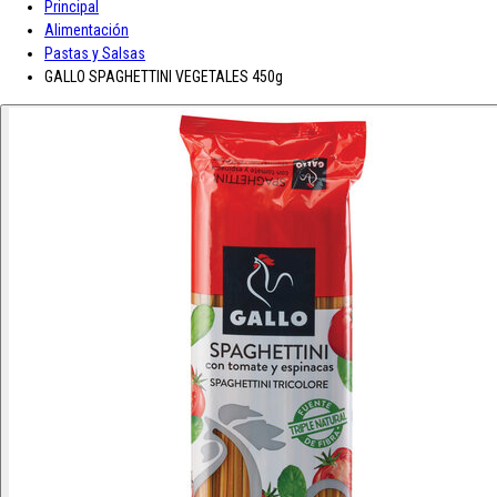
Principal
A-D
Alimentación
Pastas y Salsas
Asturiana
Baron D'Arignac
Blue Nun
Bodegas López
Borges
Botas de
GALLO SPAGHETTINI VEGETALES 450g
vino JB
CH Rousseau
Calvet
Campoamor
Cavit
Chivite
Cidacos
Colacao
Colavita
Condes de Albarei
Cristal
Diat Radisson
Dubonnet
E-L
Enate
Gaitero
Gallina Blanca
Gallo
Grand Sud
Hero
Jolca
Lolea
M-R
Maison Castel
Mar de Frades
Mc Harrison
Miró
Nozeco
Ortiz
Paelleras El Cid
Peskera
Peñascal
Pommery
Prado Vega
Ramón
Bilbao
Roqueta
Ruavieja
Russian Standard
S-Z
Saffroman
Sandeman
Santa Julia
Santiveri
Sisca
Solan de Cabras
Solarina
Suze
Tarradellas
Tom Cherry
Trabanco
Villa Massa
Vivaldi
Viña Los Boldos