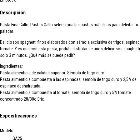
En Stock
Descripción
Pasta Fina Gallo.
Pastas Gallo selecciona las pastas más finas para deleitar tu
paladar.
Deliciosos
spaghetti finos
elaborados con sémola exclusiva de trigos,
espinac
tomate.
Y es que con esta pasta, podrás disfrutar de unos deliciosos spaghetti
solo 3 minutos. ¿Qué más se puede pedir?
Ingredientes:
Pasta alimenticia de calidad superior: Sémola de trigo duro.
Pasta alimenticia compuesta a las espinacas: sémola de trigo duro y 2,5% de
espinaca deshidratada.
Pasta alimenticia compuesta al tomate: sémola de trigo duro y 5% tomate
concentrado 28/30o Brix.
Especificaciones
Modelo
GA25