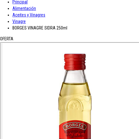
Principal
A-D
Alimentación
Aceites y Vinagres
Asturiana
Baron D'Arignac
Blue Nun
Bodegas López
Borges
Botas de
Vinagre
E-L
BORGES VINAGRE SIDRA 250ml
OFERTA
Enate
Gaitero
Gallina Blanca
Gallo
Grand Sud
Hero
Jolca
Lolea
M-R
Maison Castel
Mar de Frades
Mc Harrison
Miró
Nozeco
Ortiz
Paelle
S-Z
Saffroman
Sandeman
Santa Julia
Santiveri
Sisca
Solan de Cabras
So