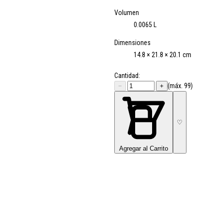
Volumen
0.0065 L
Dimensiones
14.8 × 21.8 × 20.1 cm
Cantidad:
(máx. 99)
−
+
♡
Agregar al Carrito