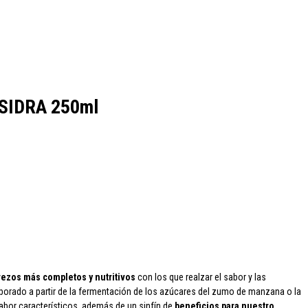
cao
Colavita
Condes de Albarei
Cristal
Diat Radisson
Dubonnet
SIDRA 250ml
oqueta
Ruavieja
Russian Standard
Viña Los Boldos
ezos más completos y nutritivos
con los que realzar el sabor y las
borado a partir de la fermentación de los azúcares del zumo de manzana o la
sabor característicos, además de un sinfín de
beneficios para nuestro