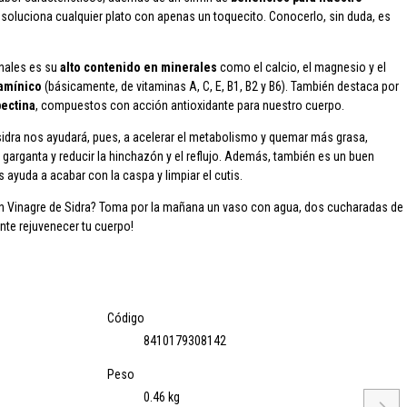
os soluciona cualquier plato con apenas un toquecito. Conocerlo, sin duda, es
onales es su
alto contenido en minerales
como el calcio, el magnesio y el
tamínico
(básicamente, de vitaminas A, C, E, B1, B2 y B6). También destaca por
pectina
, compuestos con acción antioxidante para nuestro cuerpo.
idra nos ayudará, pues, a acelerar el metabolismo y quemar más grasa,
de garganta y reducir la hinchazón y el reflujo. Además, también es un buen
os ayuda a acabar con la caspa y limpiar el cutis.
 Vinagre de Sidra?
Toma por la mañana un vaso con agua, dos cucharadas de
nte rejuvenecer tu cuerpo!
Código
8410179308142
Peso
0.46 kg