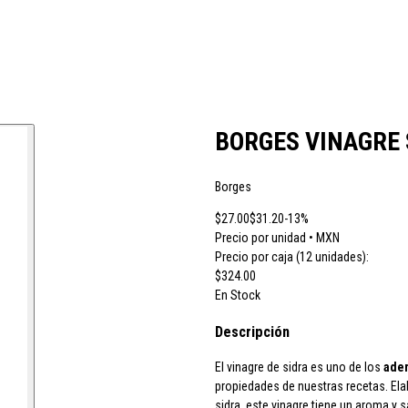
 vino JB
CH Rousseau
Calvet
Campoamor
Cavit
Chivite
Cidacos
Cola
BORGES VINAGRE 
Borges
ras El Cid
Peskera
Peñascal
Pommery
Prado Vega
Ramón Bilbao
R
$27.00
$31.20
-13%
Precio por unidad • MXN
Precio por caja (12 unidades):
larina
Suze
Tarradellas
Tom Cherry
Trabanco
Villa Massa
Vivaldi
$324.00
En Stock
Descripción
El vinagre de sidra es uno de los
ader
propiedades de nuestras recetas. Ela
sidra, este vinagre tiene un aroma y 