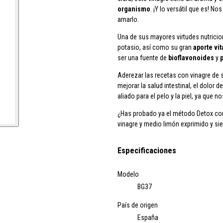
organismo
. ¡Y lo versátil que es! N
amarlo.
Una de sus mayores virtudes nutrici
potasio, así como su gran
aporte vi
ser una fuente de
bioflavonoides
y
Aderezar las recetas con vinagre
de s
mejorar la salud intestinal, el dolor 
aliado para el pelo y la piel, ya que n
¿Has probado ya el método Detox con
vinagre y medio limón exprimido y sie
Especificaciones
Modelo
BG37
País de origen
España