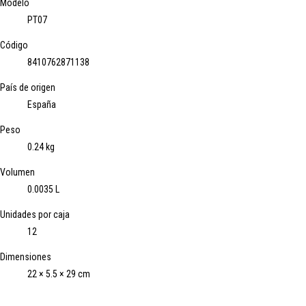
Modelo
PT07
Código
8410762871138
País de origen
España
Peso
0.24 kg
Volumen
0.0035 L
Unidades por caja
12
Dimensiones
22 × 5.5 × 29 cm