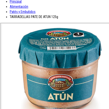
Principal
A-D
Alimentación
Patés y Embutidos
Asturiana
Baron D'Arignac
Blue Nun
Bodegas López
Borges
Botas de
TARRADELLAS PATE DE ATUN 125g
vino JB
CH Rousseau
Calvet
Campoamor
Cavit
Chivite
Cidacos
Colacao
Colavita
Condes de Albarei
Cristal
Diat Radisson
Dubonnet
E-L
Enate
Gaitero
Gallina Blanca
Gallo
Grand Sud
Hero
Jolca
Lolea
M-R
Maison Castel
Mar de Frades
Mc Harrison
Miró
Nozeco
Ortiz
Paelleras El Cid
Peskera
Peñascal
Pommery
Prado Vega
Ramón
Bilbao
Roqueta
Ruavieja
Russian Standard
S-Z
Saffroman
Sandeman
Santa Julia
Santiveri
Sisca
Solan de Cabras
Solarina
Suze
Tarradellas
Tom Cherry
Trabanco
Villa Massa
Vivaldi
Viña Los Boldos