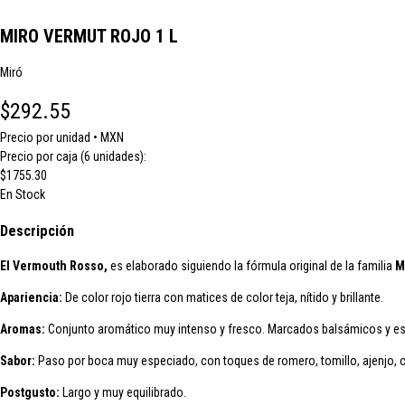
MIRO VERMUT ROJO 1 L
Miró
$292.55
Precio por unidad • MXN
Precio por caja (6 unidades):
$1755.30
En Stock
Descripción
El Vermouth Rosso,
es elaborado siguiendo la fórmula original de la familia
M
Apariencia:
De color rojo tierra con matices de color teja, nítido y brillante.
Aromas:
Conjunto aromático muy intenso y fresco. Marcados balsámicos y es
Sabor:
Paso por boca muy especiado, con toques de romero, tomillo, ajenjo, c
Postgusto:
Largo y muy equilibrado.