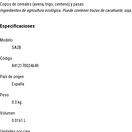
Copos de cereales (avena, trigo, centeno) y pasas.
Ingredientes de agricultura ecológica. Puede contener trazas de cacahuete, soja,
Especificaciones
Modelo
SA28
Código
8412170024649
País de origen
España
Peso
0.3 kg
Volumen
0.0161 L
Unidades por caja