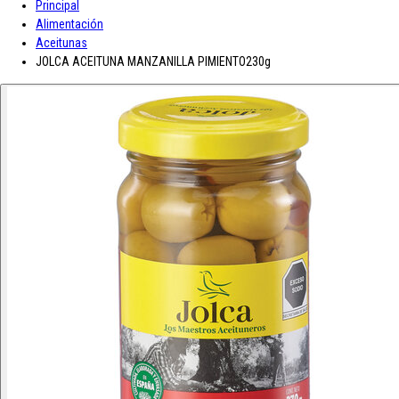
Principal
A-D
Alimentación
Aceitunas
Asturiana
Baron D'Arignac
Blue Nun
Bodegas López
Borges
Botas de
JOLCA ACEITUNA MANZANILLA PIMIENTO230g
vino JB
CH Rousseau
Calvet
Campoamor
Cavit
Chivite
Cidacos
Colacao
Colavita
Condes de Albarei
Cristal
Diat Radisson
Dubonnet
E-L
Enate
Gaitero
Gallina Blanca
Gallo
Grand Sud
Hero
Jolca
Lolea
M-R
Maison Castel
Mar de Frades
Mc Harrison
Miró
Nozeco
Ortiz
Paelleras El Cid
Peskera
Peñascal
Pommery
Prado Vega
Ramón
Bilbao
Roqueta
Ruavieja
Russian Standard
S-Z
Saffroman
Sandeman
Santa Julia
Santiveri
Sisca
Solan de Cabras
Solarina
Suze
Tarradellas
Tom Cherry
Trabanco
Villa Massa
Vivaldi
Viña Los Boldos