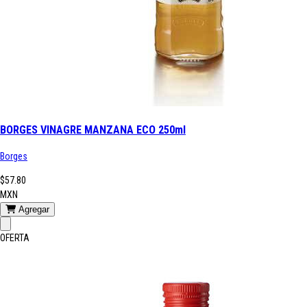
BORGES VINAGRE MANZANA ECO 250ml
Borges
$57.80
MXN
Agregar
OFERTA