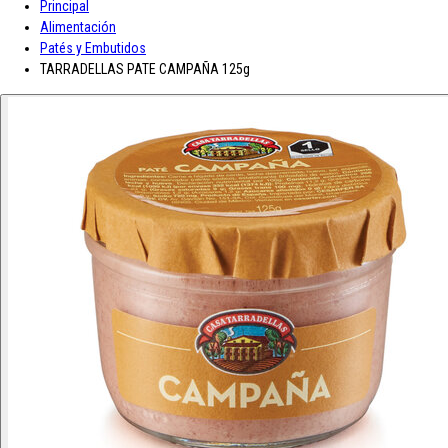
Principal
A-D
Alimentación
Patés y Embutidos
Asturiana
Baron D'Arignac
Blue Nun
Bodegas López
Borges
Botas de
TARRADELLAS PATE CAMPAÑA 125g
vino JB
CH Rousseau
Calvet
Campoamor
Cavit
Chivite
Cidacos
Colacao
Colavita
Condes de Albarei
Cristal
Diat Radisson
Dubonnet
E-L
Enate
Gaitero
Gallina Blanca
Gallo
Grand Sud
Hero
Jolca
Lolea
M-R
Maison Castel
Mar de Frades
Mc Harrison
Miró
Nozeco
Ortiz
Paelleras El Cid
Peskera
Peñascal
Pommery
Prado Vega
Ramón
Bilbao
Roqueta
Ruavieja
Russian Standard
S-Z
Saffroman
Sandeman
Santa Julia
Santiveri
Sisca
Solan de Cabras
Solarina
Suze
Tarradellas
Tom Cherry
Trabanco
Villa Massa
Vivaldi
Viña Los Boldos