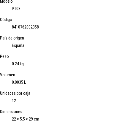
Modelo
PT03
Código
8410762002358
País de origen
España
Peso
0.24 kg
Volumen
0.0035 L
Unidades por caja
12
Dimensiones
22 × 5.5 × 29 cm