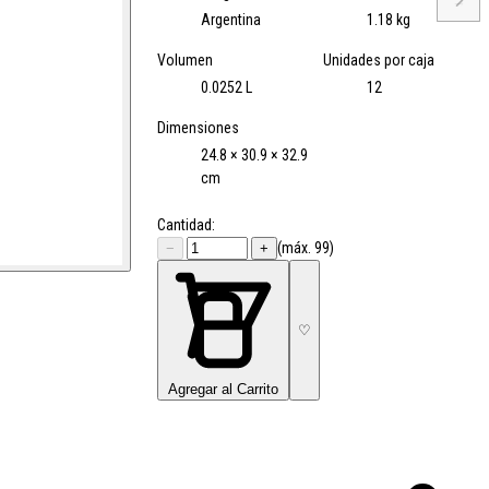
→
Argentina
1.18 kg
Volumen
Unidades por caja
0.0252 L
12
Dimensiones
24.8 × 30.9 × 32.9
cm
Cantidad:
(máx. 99)
−
+
♡
Agregar al Carrito