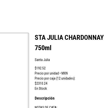
cao
Colavita
Condes de Albarei
Cristal
Diat Radisson
Dubonnet
STA JULIA CHARDONNAY
750ml
oqueta
Ruavieja
Russian Standard
Santa Julia
$192.52
Viña Los Boldos
Precio por unidad • MXN
Precio por caja (12 unidades):
$2310.24
En Stock
Descripción
NOTAS DE CATA: