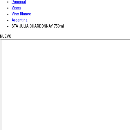
Principal
A-D
Vinos
Vino Blanco
Asturiana
Baron D'Arignac
Blue Nun
Bodegas López
Borges
Botas de
Argentina
E-L
STA JULIA CHARDONNAY 750ml
NUEVO
Enate
Gaitero
Gallina Blanca
Gallo
Grand Sud
Hero
Jolca
Lolea
M-R
Maison Castel
Mar de Frades
Mc Harrison
Miró
Nozeco
Ortiz
Paelle
S-Z
Saffroman
Sandeman
Santa Julia
Santiveri
Sisca
Solan de Cabras
So