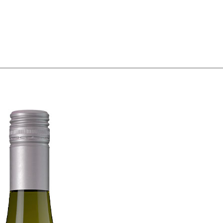
 vino JB
CH Rousseau
Calvet
Campoamor
Cavit
Chivite
Cidacos
Cola
ras El Cid
Peskera
Peñascal
Pommery
Prado Vega
Ramón Bilbao
R
larina
Suze
Tarradellas
Tom Cherry
Trabanco
Villa Massa
Vivaldi