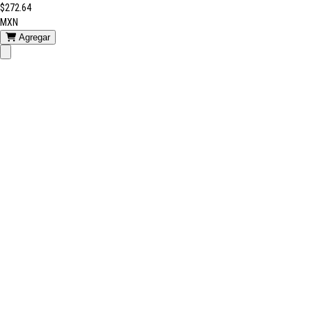
$272.64
MXN
Agregar