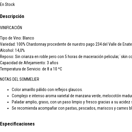
En Stock
Descripción
VINIFICACIÓN
Tipo de Vino:
Blanco
Variedad:
100% Chardonnay procedente de nuestro pago 234 del Valle de Enate
Alcohol:
14,0%
Reposo:
Sin crianza en roble pero con 5 horas de maceración pelicular,¨skin c
Capacidad de Añejamiento:
3 años
Temperatura de Servicio:
de 8 a 10 ºC
NOTAS DEL SOMMELIER
Color amarillo pálido con reflejos glaucos.
Complejo e intenso aroma varietal de manzana verde, melocotón maduro, 
Paladar amplio, graso, con un paso limpio y fresco gracias a su acidez
Se recomienda acompañar con pastas, pescados, mariscos y carnes b
Especificaciones